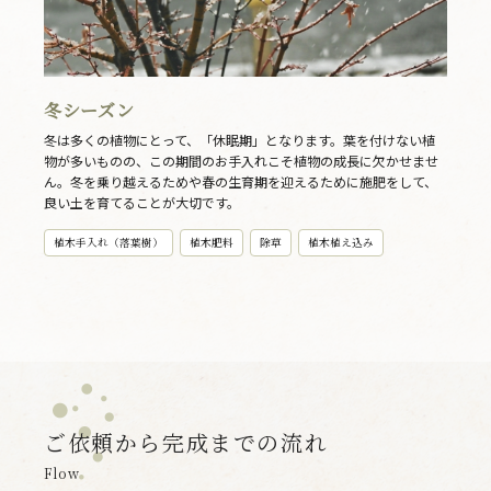
冬シーズン
冬は多くの植物にとって、「休眠期」となります。葉を付けない植
物が多いものの、この期間のお手入れこそ植物の成長に欠かせませ
ん。冬を乗り越えるためや春の生育期を迎えるために施肥をして、
良い土を育てることが大切です。
植木手入れ（落葉樹）
植木肥料
除草
植木植え込み
ご依頼から完成までの流れ
Flow