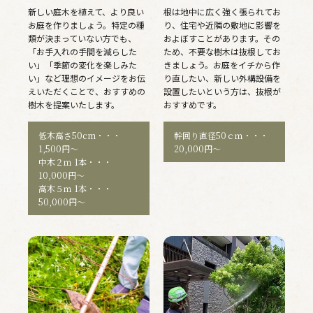
新しい庭木を植えて、より良い
根は地中に広く強く張られてお
お庭を作りましょう。特定の種
り、住宅や近隣の敷地に影響を
類が決まっていない方でも、
およぼすことがあります。その
「お手入れの手間を減らした
ため、不要な樹木は抜根してお
い」「季節の変化を楽しみた
きましょう。お庭をイチから作
い」など理想のイメージをお伝
り直したい、新しい外構設備を
えいただくことで、おすすめの
設置したいという方は、抜根が
樹木を提案いたします。
おすすめです。
低木高さ50cm・・・
幹回り直径50ｃｍ・・・
1,500円〜
20,000円〜
中木２ｍ 1本・・・
10,000円〜
高木５ｍ 1本・・・
50,000円〜