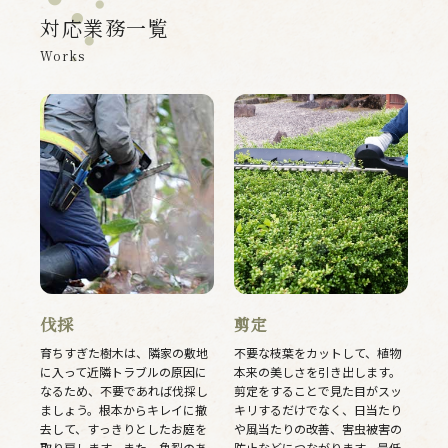
対応業務一覧
Works
伐採
剪定
育ちすぎた樹木は、隣家の敷地
不要な枝葉をカットして、植物
に入って近隣トラブルの原因に
本来の美しさを引き出します。
なるため、不要であれば伐採し
剪定をすることで見た目がスッ
ましょう。根本からキレイに撤
キリするだけでなく、日当たり
去して、すっきりとしたお庭を
や風当たりの改善、害虫被害の
取り戻します。また、亀裂のあ
防止などにつながります。最低