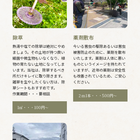
除草
薬剤散布
熱湯や塩での除草は絶対にやめ
今いる害虫の駆除あるいは害虫
ましょう。その土地が持つ良い
被害防止のために、薬剤を散布
細菌や微生物もいなくなり、植
いたします。薬剤は人体に悪い
物の育たない土地になってしま
ものというイメージを持たれて
います。当社は、除草するべき
いますが、近年の薬剤は安全性
所だけキレイに取り除きます。
も改善されているため、ご安心
雑草を生やしたくない方は、除
ください。
草シートもおすすめです。
作業期間・・・要相談
２ｍ1本・・・500円〜
1㎡・・・100円〜