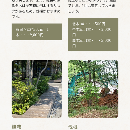
る樹木は災害時に倒木するリス
でも年に1回は剪定しておきま
クがあるため、伐採がおすすめ
しょう。
です。
低木1㎡・・・500円
幹回り直径50cm 1
中木2ｍ 1本・・・2,000
本・・・9,800円
円
高木5ｍ 1本・・・5,000
円
植栽
伐根