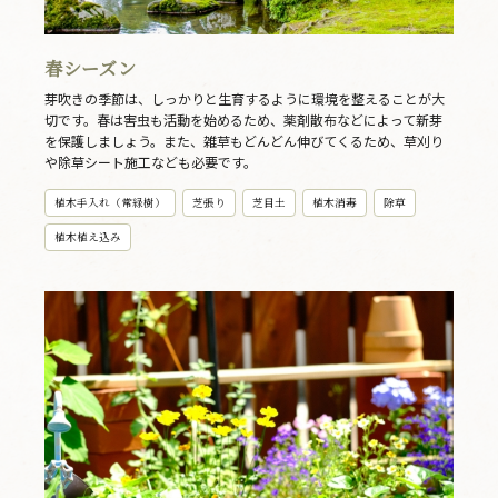
春シーズン
芽吹きの季節は、しっかりと生育するように環境を整えることが大
切です。春は害虫も活動を始めるため、薬剤散布などによって新芽
を保護しましょう。また、雑草もどんどん伸びてくるため、草刈り
や除草シート施工なども必要です。
植木手入れ（常緑樹）
芝張り
芝目土
植木消毒
除草
植木植え込み