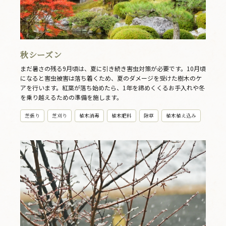
秋シーズン
まだ暑さの残る9月頃は、夏に引き続き害虫対策が必要です。10月頃
になると害虫被害は落ち着くため、夏のダメージを受けた樹木のケ
アを行います。紅葉が落ち始めたら、1年を締めくくるお手入れや冬
を乗り越えるための準備を施します。
芝張り
芝刈り
植木消毒
植木肥料
除草
植木植え込み