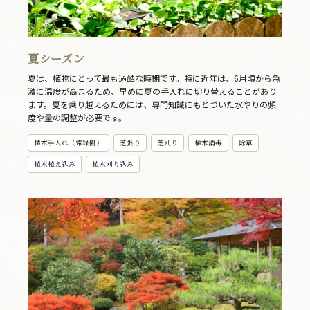
夏シーズン
夏は、植物にとって最も過酷な時期です。特に近年は、6月頃から急
激に温度が高まるため、早めに夏の手入れに切り替えることがあり
ます。夏を乗り越えるためには、専門知識にもとづいた水やりの頻
度や量の調整が必要です。
植木手入れ（常緑樹）
芝張り
芝刈り
植木消毒
除草
植木植え込み
植木刈り込み