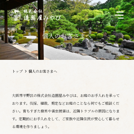
個人のお客さまへ
法人のお客さまへ
個人のお客さまへ
トップ
個人のお客さまへ
実績一覧
大阪市平野区の株式会社造園屋みやびは、お庭のお手入れを承って
おります。
伐採、植栽、剪定などお庭のことなら何でもご相談くだ
会社概要
さい。
育ちすぎた樹木や害虫被害は、近隣トラブルの原因になりま
す。
定期的にお手入れをして、ご家族や近隣住民が安心して暮らせ
新着情報
る環境を作りましょう。